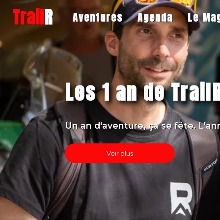
Trail
R
Aventures
Agenda
Le Ma
Laos – Thaïlande 
Voyage moto d'aventure entre La
...
Voir plus