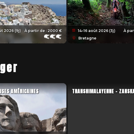
t 2026 (9j)
À partir de :
2000 €
14–16 août 2026 (3j)
À par
Bretagne
nger
USES AMÉRICAINES
TRANSHIMALAYENNE - ZANSK