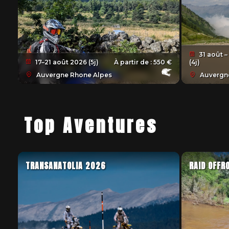
31 août –
17–21 août 2026 (5j)
À partir de :
550 €
(4j)
Auvergne Rhone Alpes
Auvergne
Top Aventures
TRANSANATOLIA 2026
RAID OFFR