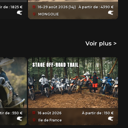
ir de :
1825 €
16–29 août 2026 (14j)
À partir de :
4390 €
MONGOLIE
Voir plus >
STAGE OFF-ROAD TRAIL
tir de :
550 €
16 août 2026
À partir de :
150 €
Ile de France