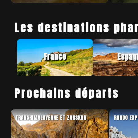
Les destinations pha
France
Espag
Prochains départs
TRANSHIMALAYENNE ET ZANSKAR
RANDO EXP