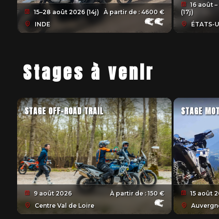
16 août –
15–28 août 2026 (14j)
À partir de :
4600 €
(17j)
INDE
ÉTATS-U
Stages à venir
STAGE OFF-ROAD TRAIL
STAGE MOT
9 août 2026
À partir de :
150 €
15 août 
Centre Val de Loire
Auvergne