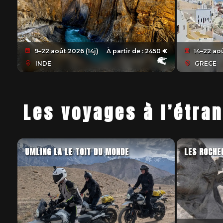
9–22 août 2026 (14j)
À partir de :
2450 €
14–22 aoû
INDE
GRECE
Les voyages à l’étra
UMLING LA LE TOIT DU MONDE
LES ROCHE