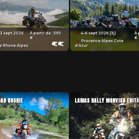
 3 sept 2026
À partir de :
590
4–6 sept 2026 (3j)
À 
€
€
Provence Alpes Cote
 Rhone Alpes
d’Azur
OAD BOSNIE
LAMAS RALLY MONVISO EDIT