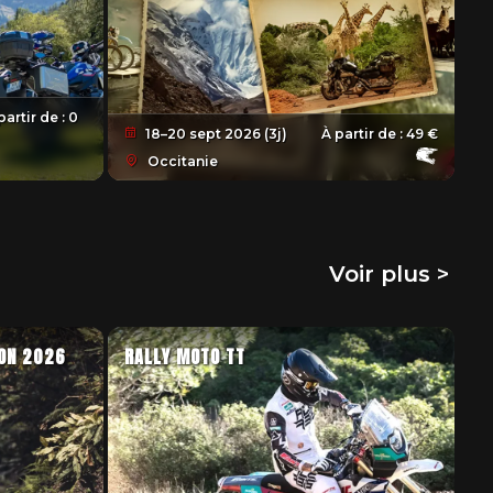
partir de :
0
18–20 sept 2026 (3j)
À partir de :
49 €
Occitanie
Voir plus >
ION 2026
RALLY MOTO TT