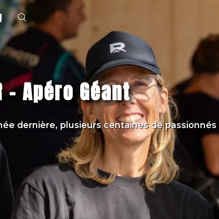
g
en Royal Enfield
os et Thaïlande, au-delà du Mékong