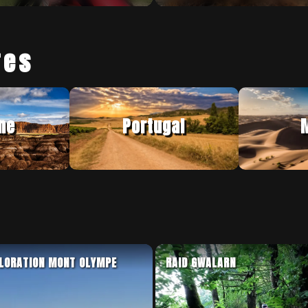
res
ne
Portugal
LORATION MONT OLYMPE
RAID GWALARN