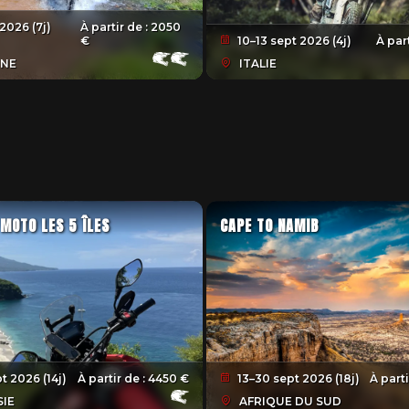
2026 (7j)
À partir de :
2050
€
10–13 sept 2026 (4j)
À part
INE
ITALIE
 MOTO LES 5 ÎLES
CAPE TO NAMIB
t 2026 (14j)
À partir de :
4450 €
13–30 sept 2026 (18j)
À parti
IE
AFRIQUE DU SUD