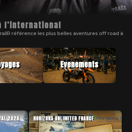
 l’international
TrailR référence les plus belles aventures off road à
oyages
Evenements
VAL 2026
HORIZONS UNLIMITED FRANCE