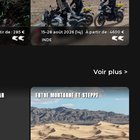
tir de :
285 €
15–28 août 2026 (14j)
À partir de :
4600 €
INDE
Voir plus >
AR
ENTRE MONTAGNE ET STEPPE