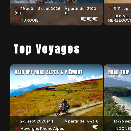
29 août – 5 sept 2026
À partir de :
3100
5–11 sept 
(8j)
€
BOSNIE-
TURQUIE
HERZEGOV
Top Voyages
RAID OFF ROAD ALPES & PIÉMONT
ROAD TRIP
2–5 sept 2026 (4j)
À partir de :
843 €
13–26 sep
Auvergne Rhone Alpes
INDONES