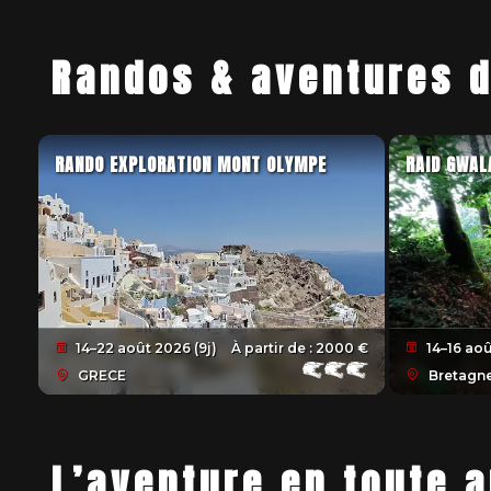
Randos & aventures 
RANDO EXPLORATION MONT OLYMPE
RAID GWAL
14–22 août 2026 (9j)
À partir de :
2000 €
14–16 aoû
GRECE
Bretagn
L’aventure en toute 