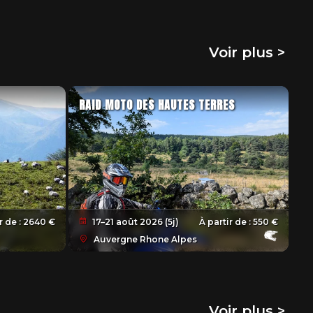
Voir plus >
RAID MOTO DES HAUTES TERRES
17–21 août 2026 (5j)
À partir de :
550 €
r de :
2640 €
Auvergne Rhone Alpes
Voir plus >