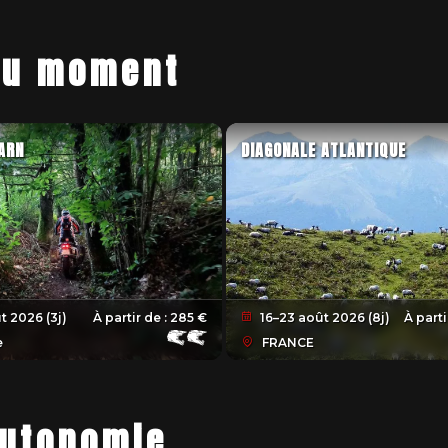
du moment
ARN
DIAGONALE ATLANTIQUE
t 2026 (3j)
À partir de :
285 €
16–23 août 2026 (8j)
À parti
e
FRANCE
autonomie