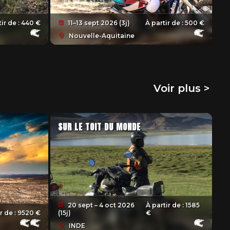
ir de :
440 €
11–13 sept 2026 (3j)
À partir de :
500 €
Nouvelle-Aquitaine
Voir plus >
SUR LE TOIT DU MONDE
20 sept – 4 oct 2026
À partir de :
1585
r de :
9520 €
(15j)
€
INDE