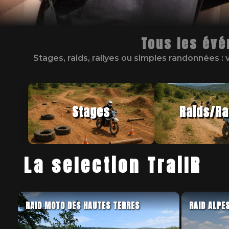
Tous les évé
Stages, raids, rallyes ou simples randonnées : v
Stages
Raids/R
La selection TrailR
RAID MOTO DES HAUTES TERRES
RAID ALPE