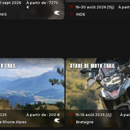
 1 sept 2026
À partir de :
7270
€
16–30 août 2026 (15j)
À part
NIS
INDE
O TRAIL
STAGE DE MOTO TRAIL
2026
À partir de :
200 €
15–16 août 2026 (2j)
À par
 Rhone Alpes
Bretagne