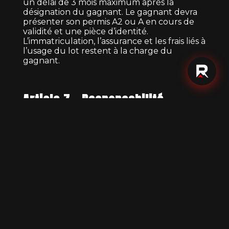
un délai de 3 mois maximum après la
désignation du gagnant. Le gagnant devra
présenter son permis A2 ou A en cours de
validité et une pièce d’identité.
L’immatriculation, l’assurance et les frais liés à
l’usage du lot restent à la charge du
gagnant.
Article 7 – Responsabilité
L’organisateur ne saurait être tenu
responsable en cas de :
dysfonctionnement des réseaux
informatiques ou d’accès à internet,
participations incomplètes ou
frauduleuses,
report ou annulation du jeu pour cas
de force majeure.