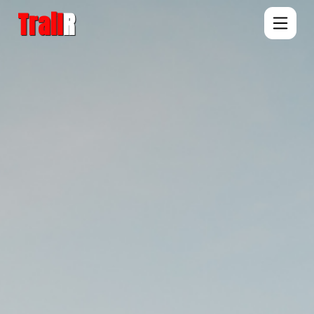
Trail
R