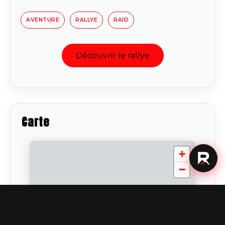
AVENTURE
RALLYE
RAID
Découvrir le rallye
Carte
+
−