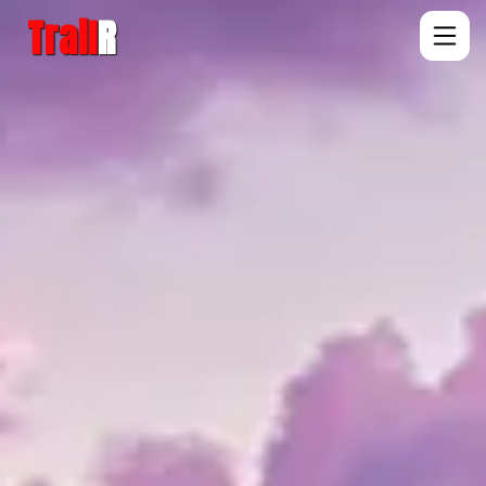
Trail
R