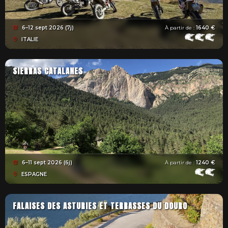
6–12 sept 2026 (7j)
À partir de :
1640 €
ITALIE
SIERRAS CATALANES
6–11 sept 2026 (6j)
À partir de :
1240 €
ESPAGNE
FALAISES DES ASTURIES ET TERRASSES DU DOURO