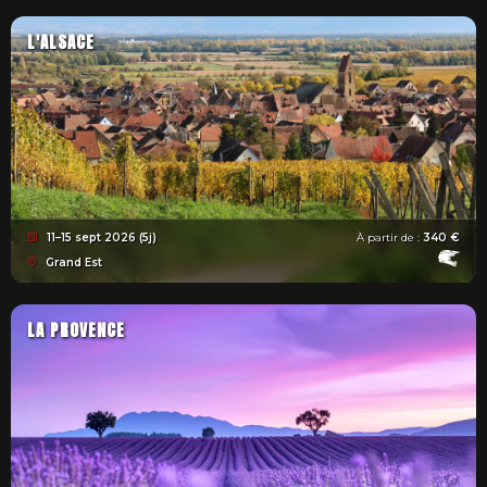
L'ALSACE
11–15 sept 2026 (5j)
À partir de :
340 €
Grand Est
LA PROVENCE