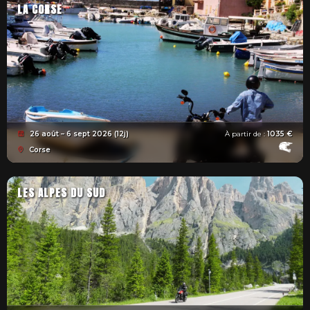
LA CORSE
26 août – 6 sept 2026 (12j)
À partir de :
1035 €
Corse
LES ALPES DU SUD