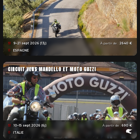
9–21 sept 2026 (13j)
À partir de :
2640 €
ESPAGNE
CIRCUIT VERS MANDELLO ET MOTO GUZZI
10–15 sept 2026 (6j)
À partir de :
690 €
ITALIE