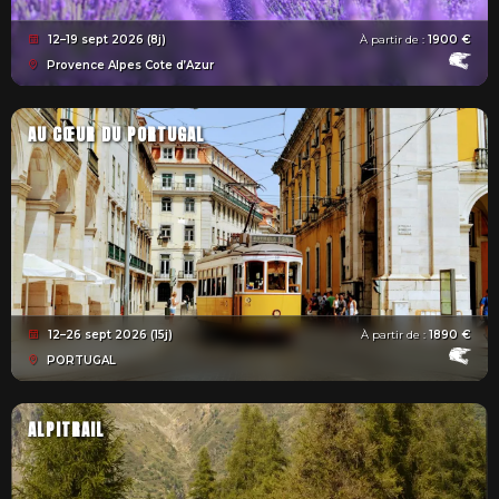
12–19 sept 2026 (8j)
À partir de :
1900 €
Provence Alpes Cote d’Azur
AU CŒUR DU PORTUGAL
12–26 sept 2026 (15j)
À partir de :
1890 €
PORTUGAL
ALPITRAIL