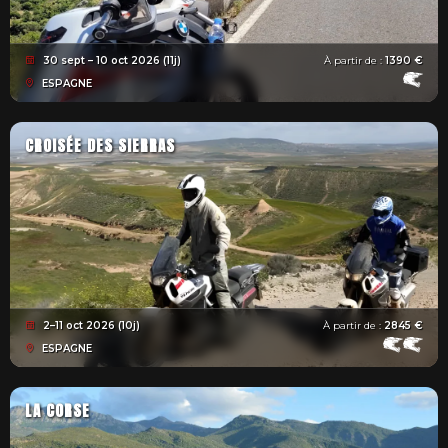
30 sept – 10 oct 2026 (11j)
À partir de :
1390 €
ESPAGNE
CROISÉE DES SIERRAS
2–11 oct 2026 (10j)
À partir de :
2845 €
ESPAGNE
LA CORSE