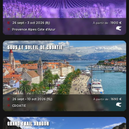
26 sept – 3 oct 2026 (8j)
À partir de :
1900 €
Provence Alpes Cote d’Azur
SOUS LE SOLEIL DE CROATIE
26 sept – 10 oct 2026 (15j)
À partir de :
1690 €
CROATIE
GRAND TRAIL ARAGON