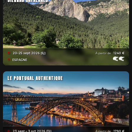
SIERRAS CATALANES
20–25 sept 2026 (6j)
À partir de :
1240 €
ESPAGNE
LE PORTUGAL AUTHENTIQUE
23 sept – 3 oct 2026 (11j)
À partir de :
1790 €