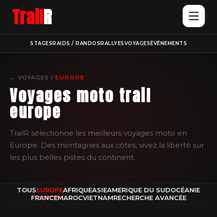
Trail
R
STAGES
RAIDS / RANDOS
RALLYES
VOYAGES
ÉVÉNEMENTS
← VOYAGES /
EUROPE
Voyages moto trail
europe
TrailR sélectionne les meilleurs voyages moto en
Europe. Des montagnes aux côtes, vivez la liberté sur
les plus belles pistes du continent.
TOUS
EUROPE
AFRIQUE
ASIE
AMERIQUE DU SUD
OCÉANIE
FRANCE
MAROC
VIETNAM
RECHERCHE AVANCÉE