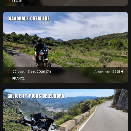
ITALIE
DIAGONALE CATALANE
27 sept – 3 oct 2026 (7j)
À partir de :
2295 €
FRANCE
GALICE ET PICOS DE EUROPA