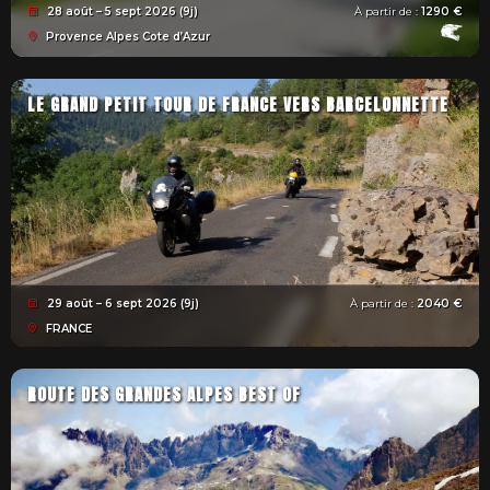
28 août – 5 sept 2026 (9j)
À partir de :
1290 €
Provence Alpes Cote d’Azur
LE GRAND PETIT TOUR DE FRANCE VERS BARCELONNETTE
29 août – 6 sept 2026 (9j)
À partir de :
2040 €
FRANCE
ROUTE DES GRANDES ALPES BEST OF