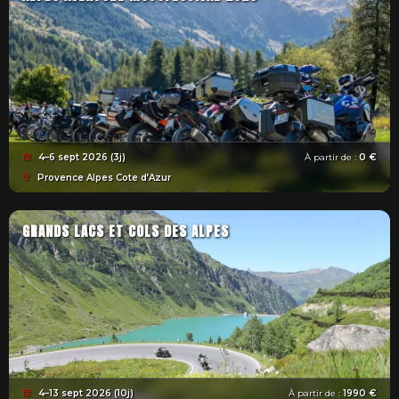
4–6 sept 2026 (3j)
À partir de :
0 €
Provence Alpes Cote d’Azur
GRANDS LACS ET COLS DES ALPES
4–13 sept 2026 (10j)
À partir de :
1990 €