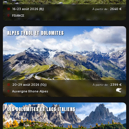
16–23 août 2026 (8j)
À partir de :
2640 €
FRANCE
ALPES TYROL ET DOLOMITES
20–29 août 2026 (10j)
À partir de :
2399 €
Auvergne Rhone Alpes
LES DOLOMITES ET LACS ITALIENS