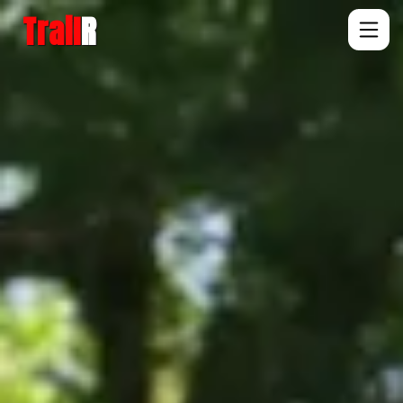
Trail
R