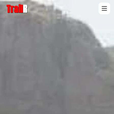
Trail
R