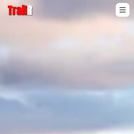
Trail
R