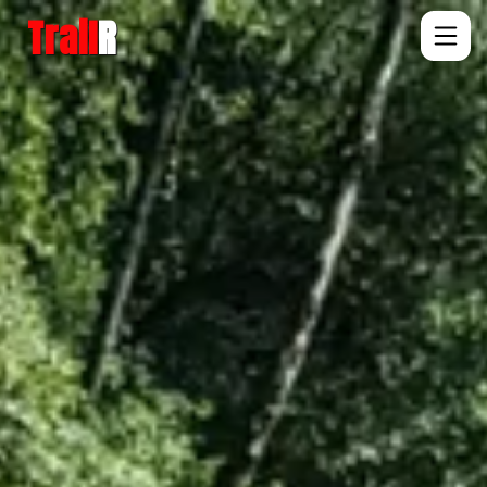
Trail
R