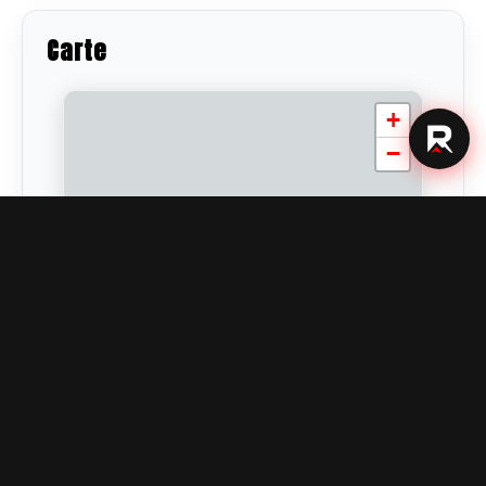
Carte
+
−