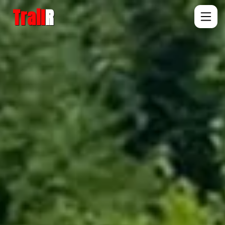
Trail
R