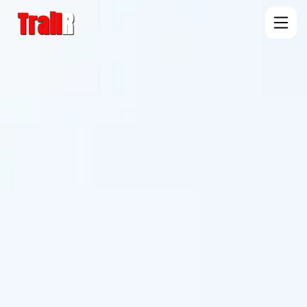
Trail
R