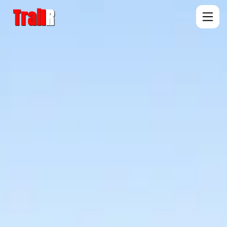
Trail
R