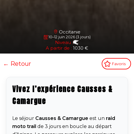
Occitanie
10–12 juin 2026 (3 jours)
Niveau :
A partir de :
1030 €
← Retour
Favoris
Vivez l’expérience Causses &
Camargue
Le séjour
Causses & Camargue
est un
raid
moto trail
de 3 jours en boucle au départ