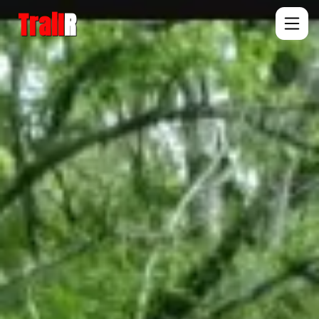
Trail
R