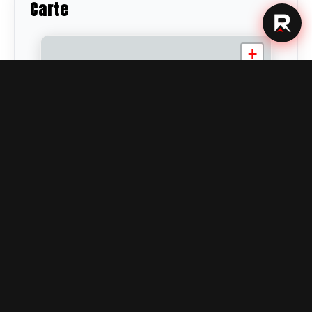
Carte
+
−