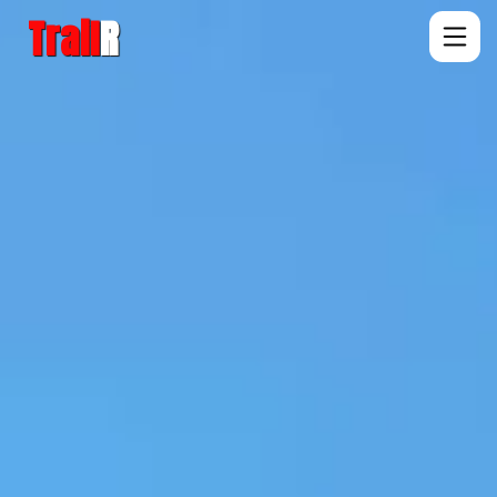
Trail
R