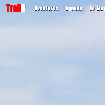
Trail
R
Aventures
Agenda
Le Ma