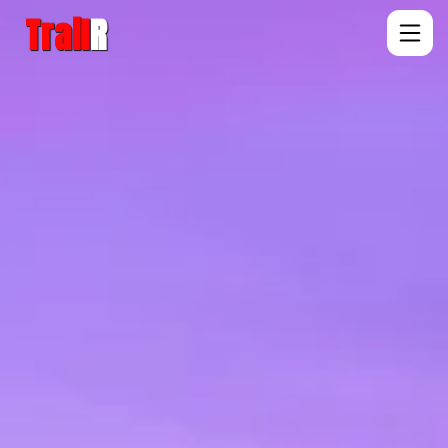
Trail
R