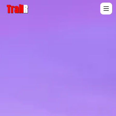
Trail
R