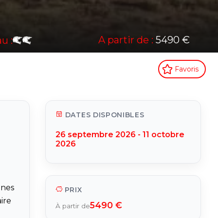
A partir de :
5490 €
u :
Favoris
DATES DISPONIBLES
26 septembre 2026 - 11 octobre
2026
unes
PRIX
aire
5490 €
À partir de