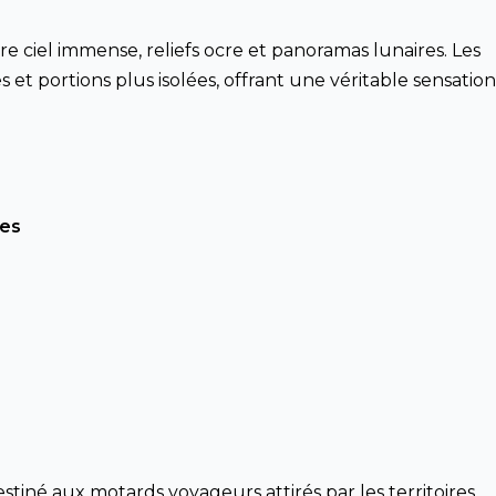
re ciel immense, reliefs ocre et panoramas lunaires. Les
t portions plus isolées, offrant une véritable sensation
nes
estiné aux motards voyageurs attirés par les territoires