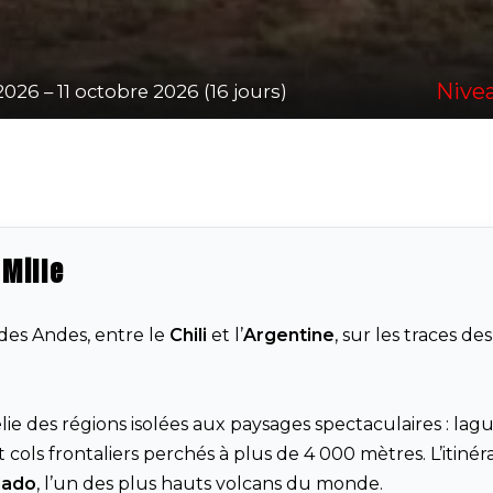
Nivea
26 – 11 octobre 2026 (16 jours)
 Mille
es Andes, entre le
Chili
et l’
Argentine
, sur les traces des
elie des régions isolées aux paysages spectaculaires : lag
 cols frontaliers perchés à plus de 4 000 mètres. L’itinér
lado
, l’un des plus hauts volcans du monde.