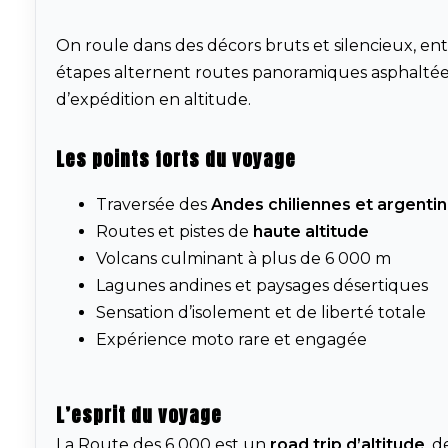
On roule dans des décors bruts et silencieux, ent
étapes alternent routes panoramiques asphaltées e
d’expédition en altitude.
Les points forts du voyage
Traversée des
Andes chiliennes et argenti
Routes et pistes de
haute altitude
Volcans culminant à plus de 6 000 m
Lagunes andines et paysages désertiques
Sensation d’isolement et de liberté totale
Expérience moto rare et engagée
L’esprit du voyage
La Route des 6 000 est un
road trip d’altitude
, d