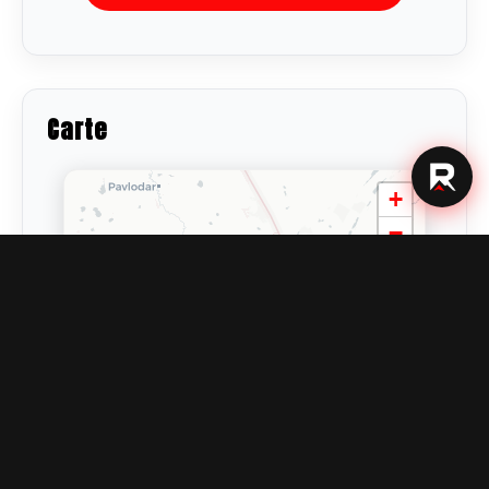
Carte
+
−