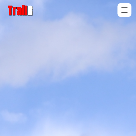
Trail
R