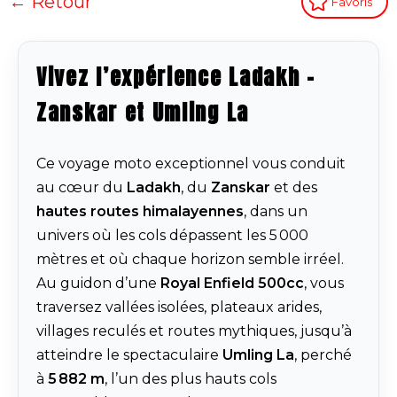
← Retour
Favoris
Vivez l’expérience Ladakh -
Zanskar et Umling La
Ce voyage moto exceptionnel vous conduit
au cœur du
Ladakh
, du
Zanskar
et des
hautes routes himalayennes
, dans un
univers où les cols dépassent les 5 000
mètres et où chaque horizon semble irréel.
Au guidon d’une
Royal Enfield 500cc
, vous
traversez vallées isolées, plateaux arides,
villages reculés et routes mythiques, jusqu’à
atteindre le spectaculaire
Umling La
, perché
à
5 882 m
, l’un des plus hauts cols