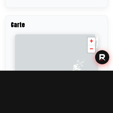
Carte
+
−