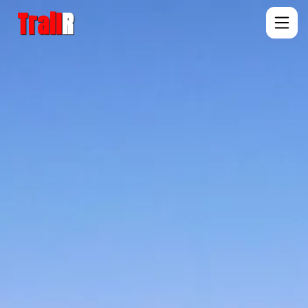
Trail
R