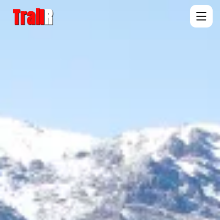
Trail
R