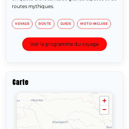
routes mythiques.
VOYAGE
ROUTE
GUIDE
MOTO-INCLUSE
Voir le programme du voyage
Carte
+
−