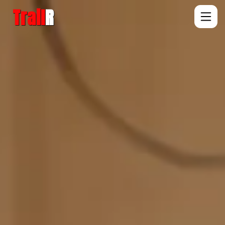
Trail
R