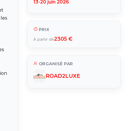
13-20 juin 2026
et
 les
PRIX
2305 €
À partir de
es
ORGANISÉ PAR
tion
ROAD2LUXE