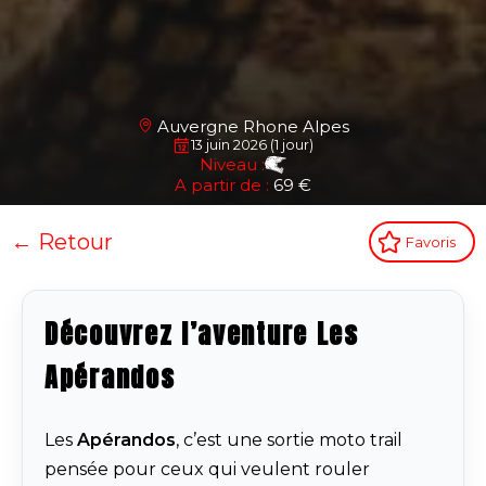
Auvergne Rhone Alpes
13 juin 2026 (1 jour)
Niveau :
A partir de :
69 €
← Retour
Favoris
Découvrez l’aventure Les
Apérandos
Les
Apérandos
, c’est une sortie moto trail
pensée pour ceux qui veulent rouler