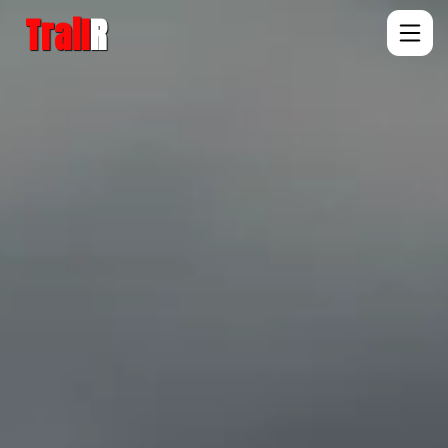
Trail
R