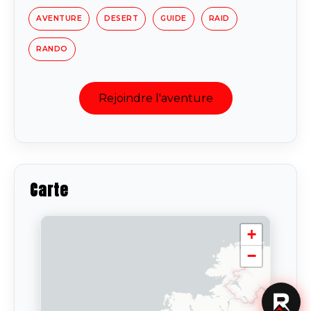
AVENTURE
DESERT
GUIDE
RAID
RANDO
Rejoindre l'aventure
Carte
+
−