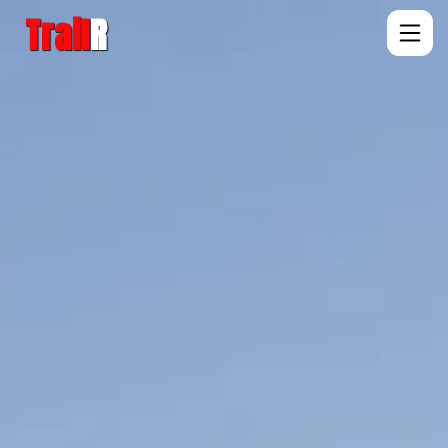
Trail
R