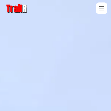
Trail
R