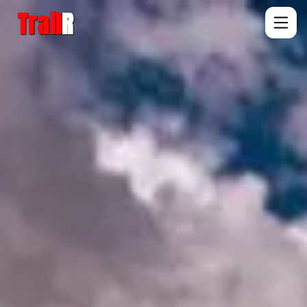
Trail
R