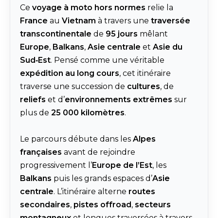
Ce
voyage à moto hors normes
relie la
France
au
Vietnam
à travers une
traversée
transcontinentale
de
95 jours
mêlant
Europe
,
Balkans
,
Asie centrale
et
Asie du
Sud‑Est
. Pensé comme une véritable
expédition au long cours
, cet itinéraire
traverse une succession de
cultures
, de
reliefs
et d’
environnements extrêmes
sur
plus de
25 000 kilomètres
.
Le parcours débute dans les
Alpes
françaises
avant de rejoindre
progressivement l’
Europe de l’Est
, les
Balkans
puis les grands espaces d’
Asie
centrale
. L’itinéraire alterne
routes
secondaires
,
pistes offroad
,
secteurs
montagneux
et longues traversées à travers