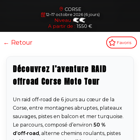
CORSE
12–17 octobre 2026 (6 jours)
Niveau :
A partir de :
1550 €
← Retour
Favoris
Découvrez l’aventure RAID
offroad Corse Moto Tour
Un raid off‑road de 6 jours au cœur de la
Corse, entre montagnes abruptes, plateaux
sauvages, pistes en balcon et mer turquoise.
Le parcours, composé d’environ
50 %
d’off‑road
, alterne chemins roulants, pistes