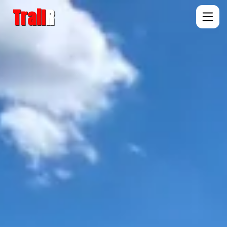
Trail
R