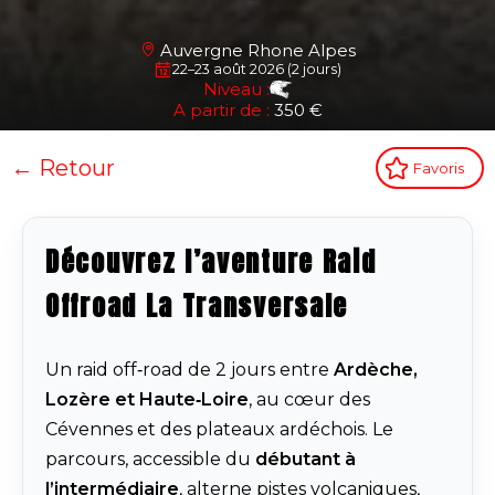
Auvergne Rhone Alpes
22–23 août 2026 (2 jours)
Niveau :
A partir de :
350 €
← Retour
Favoris
Découvrez l’aventure Raid
Offroad La Transversale
Un raid off‑road de 2 jours entre
Ardèche,
Lozère et Haute‑Loire
, au cœur des
Cévennes et des plateaux ardéchois. Le
parcours, accessible du
débutant à
l’intermédiaire
, alterne pistes volcaniques,