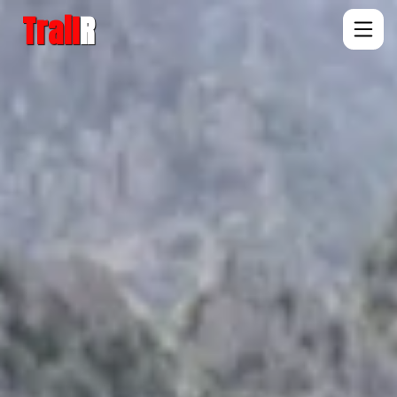
Trail
R