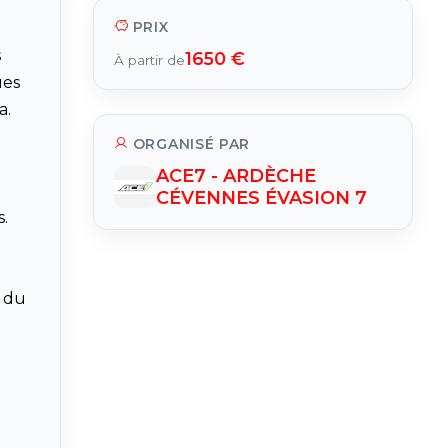
PRIX
s
1650 €
À partir de
ues
a.
ORGANISÉ PAR
ACE7 - ARDÈCHE
CÉVENNES ÉVASION 7
.
g du