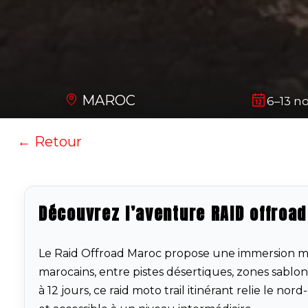
MAROC
6–13 n
← Retour
Découvrez l’aventure RAID offroa
Le Raid Offroad Maroc propose une immersion mo
marocains, entre pistes désertiques, zones sabl
à 12 jours, ce raid moto trail itinérant relie le 