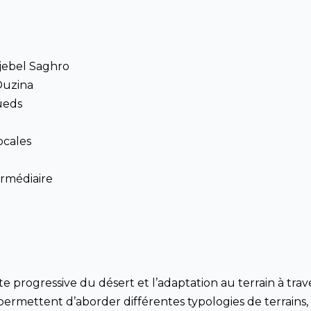
jebel Saghro
’Ouzina
ueds
ocales
ermédiaire
te progressive du désert et l’adaptation au terrain à trav
permettent d’aborder différentes typologies de terrains,