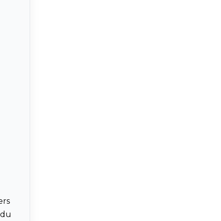
ers
 du