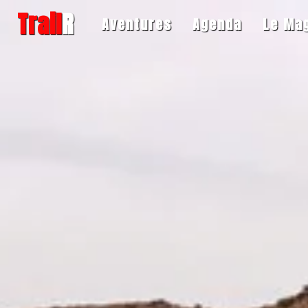
Trail
R
Aventures
Agenda
Le Ma