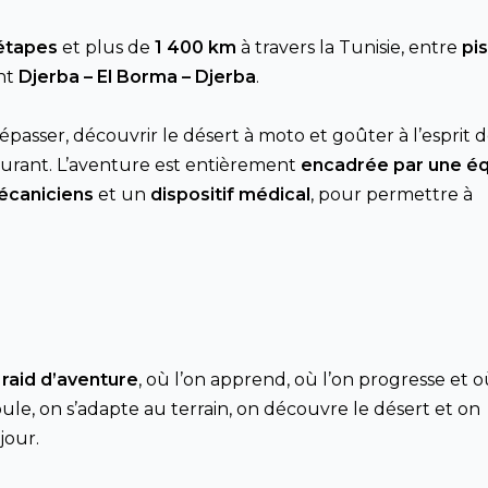
étapes
et plus de
1 400 km
à travers la Tunisie, entre
pis
ant
Djerba
–
El Borma
– Djerba
.
dépasser, découvrir le désert à moto et goûter à l’esprit 
surant. L’aventure est entièrement
encadrée par une é
écaniciens
et un
dispositif médical
, pour permettre à
n
raid d’aventure
, où l’on apprend, où l’on progresse et 
ule, on s’adapte au terrain, on découvre le désert et on
jour.