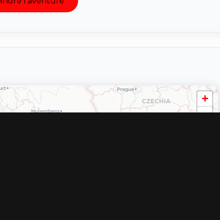
indre l'aventure
+
−