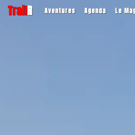
Trail
R
Aventures
Agenda
Le Ma