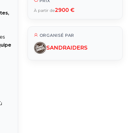
PRIX
2900 €
À partir de
tes,
ORGANISÉ PAR
des
quipe
SANDRAIDERS
où