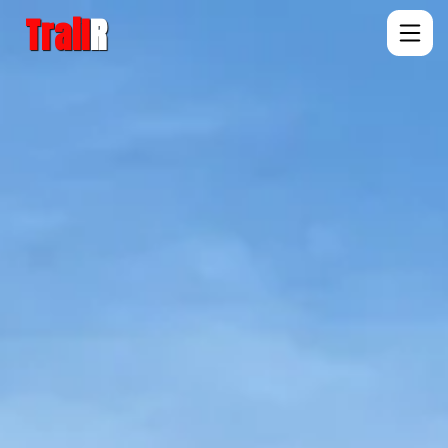
Trail
R