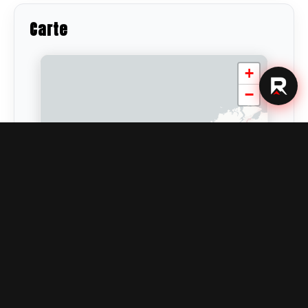
Carte
+
−