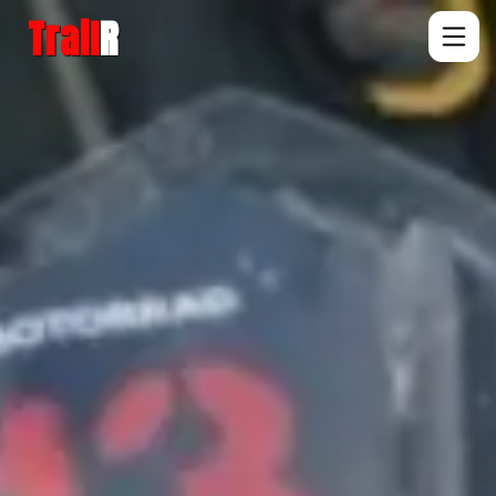
Trail
R