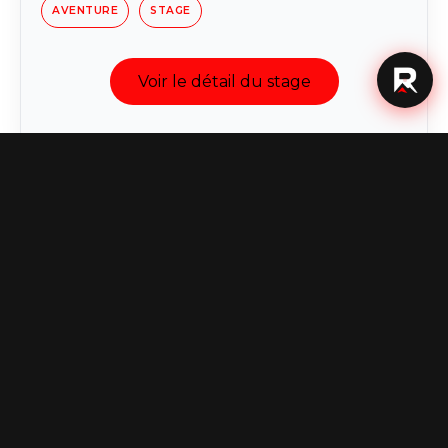
AVENTURE
STAGE
Voir le détail du stage
Carte
+
−