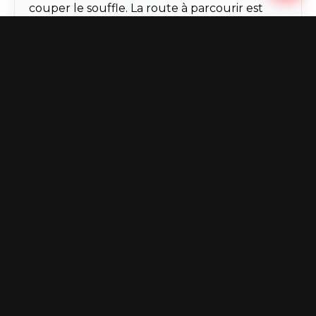
couper le souffle. La route à parcourir est
semée d'embûches, mais la satisfaction de
chaque franchissement est inégalée.
Préparez-vous à vivre une expérience
mémorable sur des terrains tout-terrain !
AVENTURE
STAGE
Voir le détail du stage
Carte
+