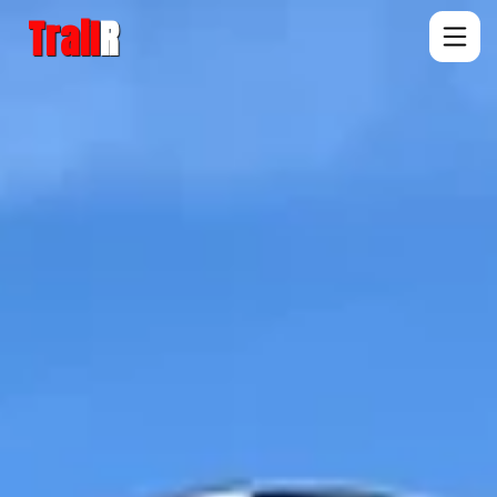
Trail
R