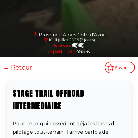
Provence Alpes Cote d’Azur
10–11 juillet 2026 (2 jours)
Niveau :
A partir de :
485 €
← Retour
Favoris
STAGE TRAIL OFFROAD
INTERMEDIAIRE
Pour ceux qui possèdent déjà les bases du
pilotage tout-terrain, il arrive parfois de