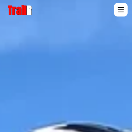
Trail
R