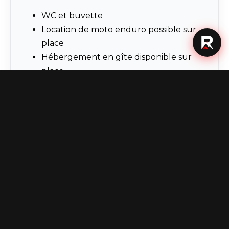
WC et buvette
Location de moto enduro possible sur
place
Hébergement en gîte disponible sur
place
Ce stage représente une véritable aventure
dans l'univers du moto trail, mêlant
apprentissage, sensations fortes et paysages à
couper le souffle. La route à parcourir est
semée d'embûches, mais la satisfaction de
chaque franchissement est inégalée.
Préparez-vous à vivre une expérience
mémorable sur des terrains tout-terrain !
AVENTURE
STAGE