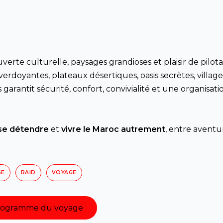
verte culturelle, paysages grandioses et plaisir de pilot
rdoyantes, plateaux désertiques, oasis secrètes, village
rantit sécurité, confort, convivialité et une organisati
se détendre
et
vivre le Maroc autrement
, entre aventu
SE
RAID
VOYAGE
programme du voyage