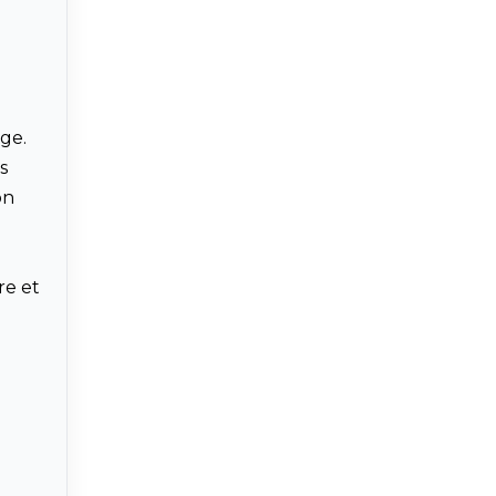
age.
s
on
re et