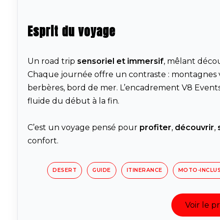
Esprit du voyage
Un road trip
sensoriel et immersif
, mêlant décou
Chaque journée offre un contraste : montagnes ve
berbères, bord de mer. L’encadrement V8 Events ga
fluide du début à la fin.
C’est un voyage pensé pour
profiter
,
découvrir
,
confort.
DESERT
GUIDE
ITINERANCE
MOTO-INCLU
Voir le 