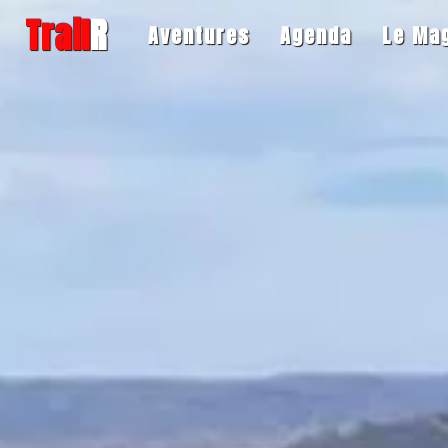
Trail
R
Aventures
Agenda
Le Ma