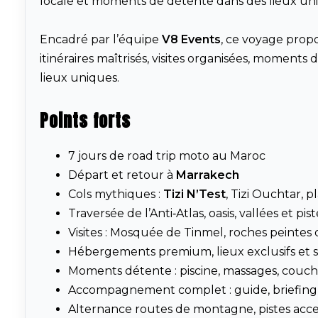
locale et moments de détente dans des lieux un
Encadré par l’équipe
V8 Events
, ce voyage prop
itinéraires maîtrisés, visites organisées, moments 
lieux uniques.
Points forts
7 jours de road trip moto au Maroc
Départ et retour à
Marrakech
Cols mythiques :
Tizi N’Test
, Tizi Ouchtar, p
Traversée de l’Anti‑Atlas, oasis, vallées et pist
Visites : Mosquée de Tinmel, roches peinte
Hébergements premium, lieux exclusifs et s
Moments détente : piscine, massages, coucher
Accompagnement complet : guide, briefing s
Alternance routes de montagne, pistes acces