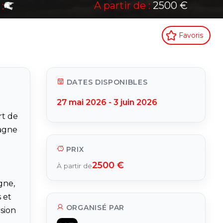
A partir de :
2500 €
:
Favoris
DATES DISPONIBLES
27 mai 2026 - 3 juin 2026
rt de
tagne
PRIX
2500 €
À partir de
gne,
 et
ORGANISÉ PAR
rsion