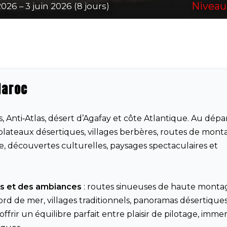
Niveau 
026 – 3 juin 2026 (8 jours)
Maroc
 Anti‑Atlas, désert d’Agafay et côte Atlantique. Au dépa
, plateaux désertiques, villages berbères, routes de mon
e, découvertes culturelles, paysages spectaculaires et
ns et des ambiances
: routes sinueuses de haute monta
bord de mer, villages traditionnels, panoramas désertiques
offrir un équilibre parfait entre plaisir de pilotage, imme