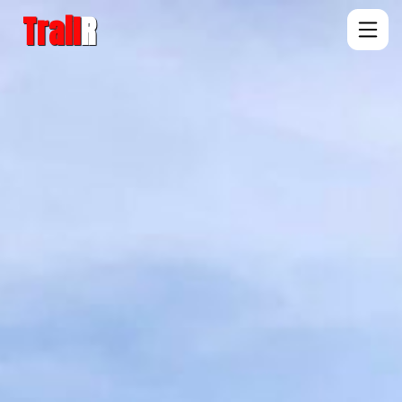
Trail
R