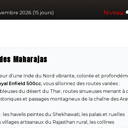
Niveau :
vembre 2026 (15 jours)
 des Maharajas
ur d’une Inde du Nord vibrante, colorée et profondém
yal Enfield 500cc
, vous sillonnez des routes variées :
 sableuses du désert du Thar, routes sinueuses menant à 
historiques et passages montagneux de la chaîne des Arava
es havelis peintes du Shekhawati, les palais et ruelles
illages artisanaux du Rajasthan rural, les collines