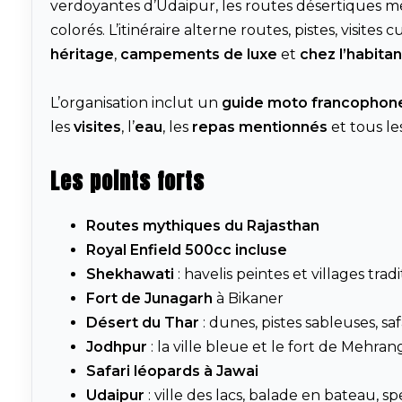
verdoyantes d’Udaipur, les routes désertiques m
colorés. L’itinéraire alterne routes, pistes, visites 
héritage
,
campements de luxe
et
chez l’habitan
L’organisation inclut un
guide moto francophon
les
visites
, l’
eau
, les
repas mentionnés
et tous les
Les points forts
Routes mythiques du Rajasthan
Royal Enfield 500cc incluse
Shekhawati
: havelis peintes et villages trad
Fort de Junagarh
à Bikaner
Désert du Thar
: dunes, pistes sableuses, sa
Jodhpur
: la ville bleue et le fort de Mehra
Safari léopards à Jawai
Udaipur
: ville des lacs, balade en bateau, s