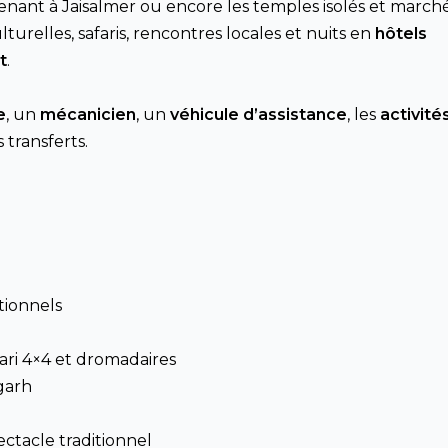
enant à Jaisalmer ou encore les temples isolés et march
culturelles, safaris, rencontres locales et nuits en
hôtels
t
.
e
, un
mécanicien
, un
véhicule d’assistance
, les
activité
 transferts.
itionnels
fari 4×4 et dromadaires
ngarh
pectacle traditionnel