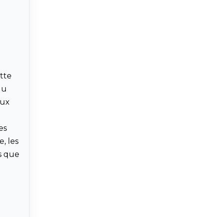
tte
du
aux
es
, les
s que