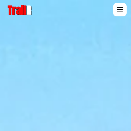
Trail
R