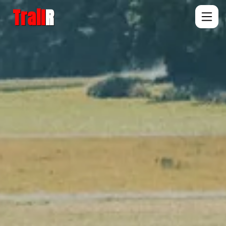
Trail
R