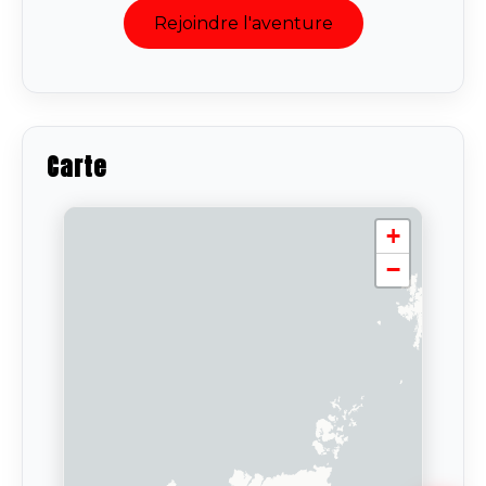
Rejoindre l'aventure
Carte
+
−