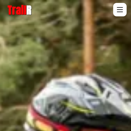
Trail
R