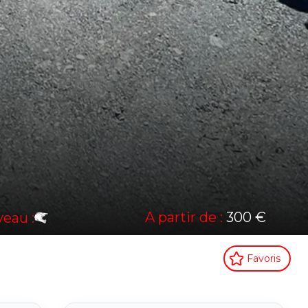
A partir de :
300 €
veau :
Favoris