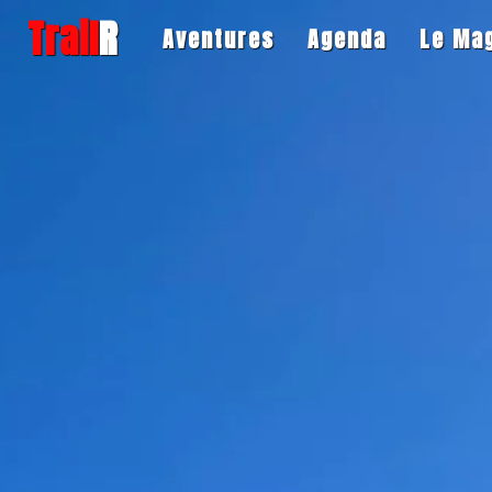
Trail
R
Aventures
Agenda
Le Ma