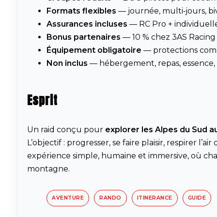
Formats flexibles
— journée, multi‑jours, b
Assurances incluses
— RC Pro + individuelle
Bonus partenaires
— 10 % chez 3AS Racing
Équipement obligatoire
— protections comp
Non inclus
— hébergement, repas, essence,
Esprit
Un raid conçu pour
explorer les Alpes du Sud 
L’objectif : progresser, se faire plaisir, respirer 
expérience simple, humaine et immersive, où ch
montagne.
AVENTURE
RANDO
ITINERANCE
GUIDE