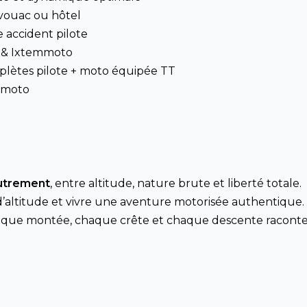
ivouac ou hôtel
 accident pilote
 & Ixtemmoto
lètes pilote + moto équipée TT
 moto
autrement
, entre altitude, nature brute et liberté totale.
l’air d’altitude et vivre une aventure motorisée authentique
aque montée, chaque crête et chaque descente raconte