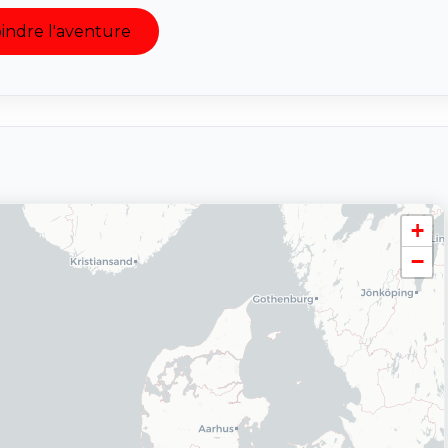
indre l'aventure
+
−