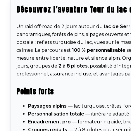
Découvrez l’aventure Tour du lac
Un raid off‑road de 2 jours autour du
lac de Ser
panoramiques, forêts de pins, alpages ouverts et
postale : reflets turquoise du lac, vues sur le mas
calmes. Le parcours est
100 % personnalisable
se
mesure entre liberté, nature et silence alpin. Orga
jours, groupes de
2 à 8 pilotes
, possibilité d’in
professionnel, assurance incluse, et avantages pa
Points forts
Paysages alpins
— lac turquoise, crêtes, for
Personnalisation totale
— itinéraire adapté 
Encadrement pro
— formateur + guide, brie
Groupes réduits
— 2 à 8 pilotes pour sécur