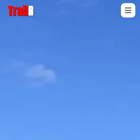
Trail
R