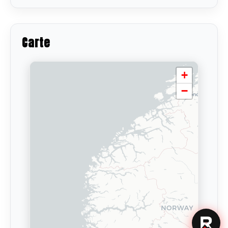
Carte
+
−