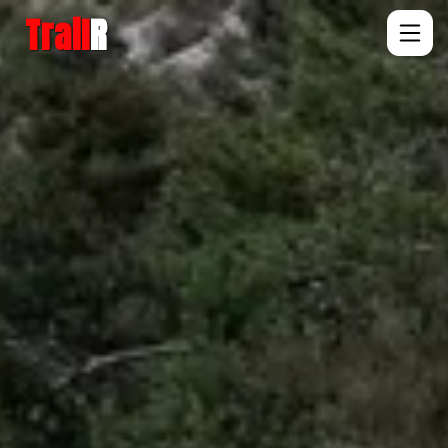
Trail
R