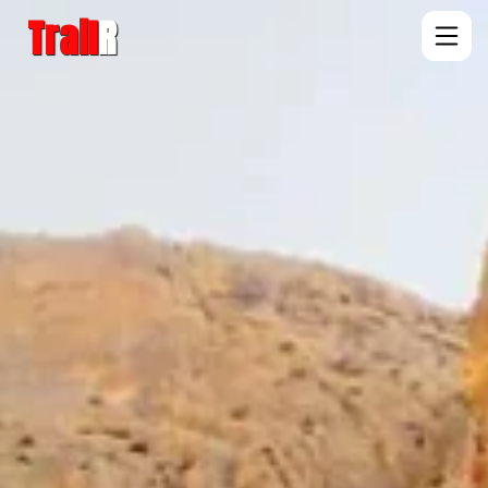
Trail
R