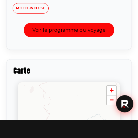
MOTO-INCLUSE
Voir le programme du voyage
Carte
+
−