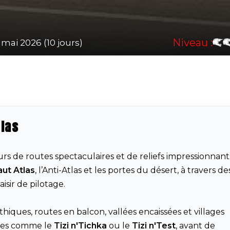
Niveau :
 mai 2026 (10 jours)
tlas
urs de routes spectaculaires et de reliefs impressionnant
ut Atlas
, l’Anti-Atlas et les portes du désert, à travers de
isir de pilotage.
hiques, routes en balcon, vallées encaissées et villages
ques comme le
Tizi n'Tichka
ou le
Tizi n'Test
, avant de