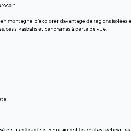
rocain.
 en montagne, d’explorer davantage de régions isolées 
es, oasis, kasbahs et panoramas à perte de vue.
ète
nsé pour celles et ceux qui aiment les routes techniques,