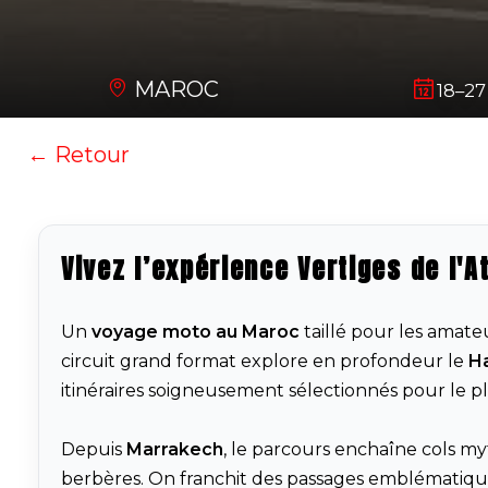
MAROC
18–27
← Retour
Vivez l’expérience Vertiges de l'A
Un
voyage moto au Maroc
taillé pour les amate
circuit grand format explore en profondeur le
Ha
itinéraires soigneusement sélectionnés pour le pla
Depuis
Marrakech
, le parcours enchaîne cols myt
berbères. On franchit des passages emblémati