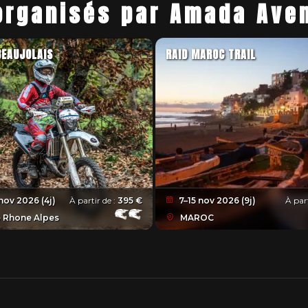
organisés par Amada Ave
BEAUJOLAIS
RAID MAROC TRAIL
 nov 2026 (4j)
À partir de :
395 €
7–15 nov 2026 (9j)
À part
 Rhone Alpes
MAROC