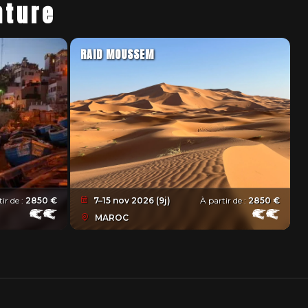
nture
RAID MOUSSEM
ir de :
2850 €
7–15 nov 2026 (9j)
À partir de :
2850 €
MAROC