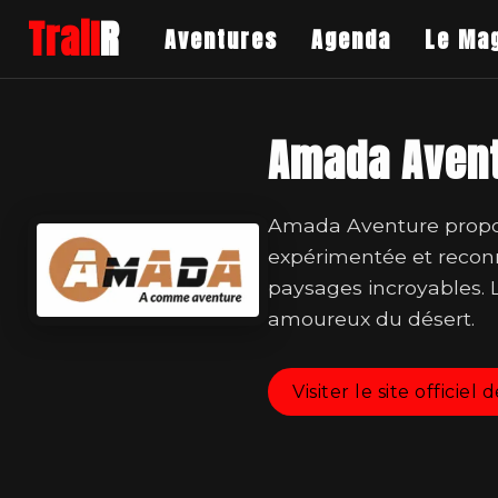
Trail
R
Aventures
Agenda
Le Ma
Amada Aven
Amada Aventure propos
expérimentée et reconn
paysages incroyables. 
amoureux du désert.
Visiter le site offici