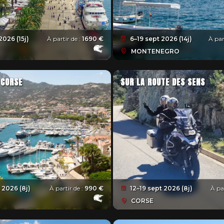
2026 (15j)
À partir de :
1690 €
6–19 sept 2026 (14j)
À par
MONTENEGRO
 CORSE
SUR LA ROUTE DES SENS
 2026 (8j)
À partir de :
990 €
12–19 sept 2026 (8j)
À pa
CORSE