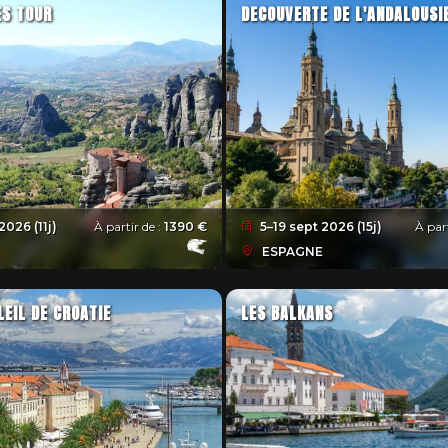
ES TOUR
DECOUVERTE DE L'ANDALOUSI
2026 (11j)
À partir de :
1390 €
5–19 sept 2026 (15j)
À part
ESPAGNE
LEIL DE CROATIE
LES BALKANS