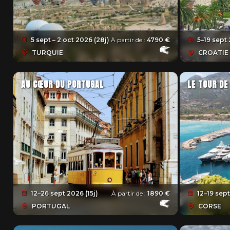
5 sept – 2 oct 2026 (28j)
À partir de :
4790 €
5–19 sept 
TURQUIE
CROATIE
AU CŒUR DU PORTUGAL
LE TOUR DE
12–26 sept 2026 (15j)
À partir de :
1890 €
12–19 sept
PORTUGAL
CORSE