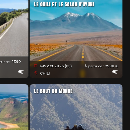
LE CHILI ET LE SALAR D'UYUNI
tir de :
1390
1–15 oct 2026 (15j)
À partir de :
7990 €
CHILI
LE BOUT DU MONDE