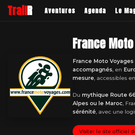
Trail
R
Aventures
Agenda
Le Ma
France Moto
France Moto Voyages
accompagnés
, en
Eur
mesure
, accessibles e
Du
mythique Route 6
Alpes ou le Maroc
, Fr
sérénité
, avec une log
Visiter le site officie