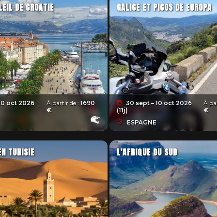
LEIL DE CROATIE
GALICE ET PICOS DE EUROPA
10 oct 2026
À partir de :
1690
30 sept – 10 oct 2026
À par
€
(11j)
€
ESPAGNE
EN TUNISIE
L'AFRIQUE DU SUD