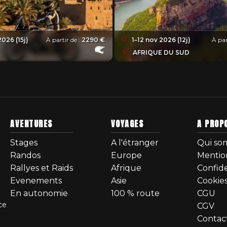
2026 (15j)
À partir de :
2290 €
1–12 nov 2026 (12j)
À par
AFRIQUE DU SUD
AVENTURES
VOYAGES
A PROP
Stages
A l'étranger
Qui so
Randos
Europe
Mentio
Rallyes et Raids
Afrique
Confide
Evenements
Asie
Cookie
En autonomie
100 % route
CGU
ce
CGV
Contac