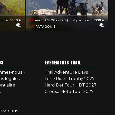
tir de :
5100 €
4–23 janv 2027 (20j)
À partir de :
10990 €
PATAGONIE
OS
EVENEMENTS TRAIL
mmes-nous ?
Trail Adventure Days
ns légales
Lone Rider Trophy 2027
ntialité
Hard DefiTour HDT 2027
s
Creuse Moto Tour 2027
tez-nous