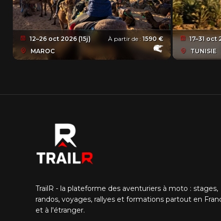
12–26 oct 2026 (15j)
À partir de :
1590 €
17–31 oct 
MAROC
TUNISIE
TrailR - la plateforme des aventuriers à moto : stages,
randos, voyages, rallyes et formations partout en Fran
et à l'étranger.