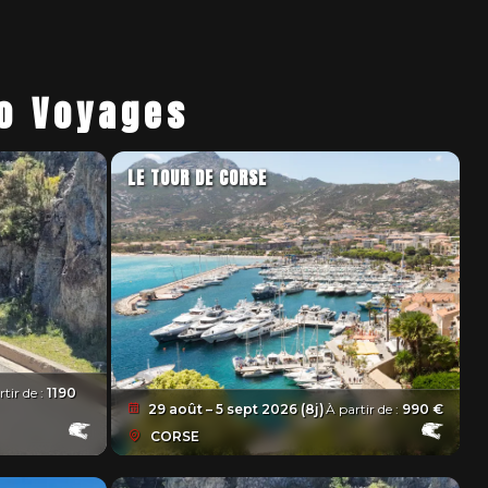
to Voyages
LE TOUR DE CORSE
rtir de :
1190
29 août – 5 sept 2026 (8j)
À partir de :
990 €
CORSE