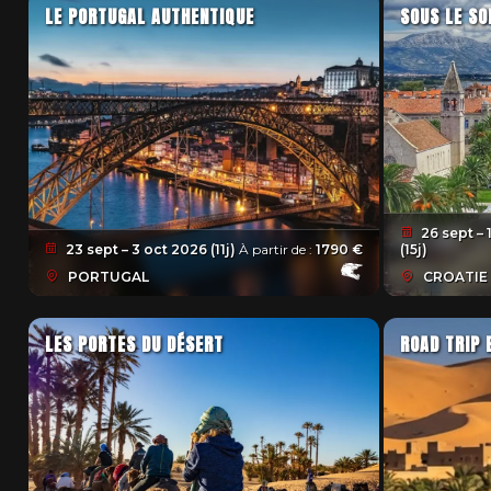
LE PORTUGAL AUTHENTIQUE
SOUS LE SO
26 sept – 
23 sept – 3 oct 2026 (11j)
À partir de :
1790 €
(15j)
PORTUGAL
CROATIE
LES PORTES DU DÉSERT
ROAD TRIP 