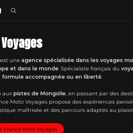
g
 Voyages
est une
agence spécialisée dans les voyages mot
ope et dans le monde
. Spécialiste français du
voy
n
formule accompagnée ou en liberté
.
6
aux
pistes de Mongolie
, en passant par des des
ance Moto Voyages propose des expériences pens
istique maîtrisée et des parcours adaptés au plaisir
l de France Moto Voyages