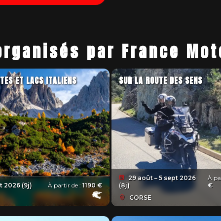
organisés par France Mo
TES ET LACS ITALIENS
SUR LA ROUTE DES SENS
29 août – 5 sept 2026
À pa
 2026 (9j)
À partir de :
1190 €
(8j)
€
CORSE