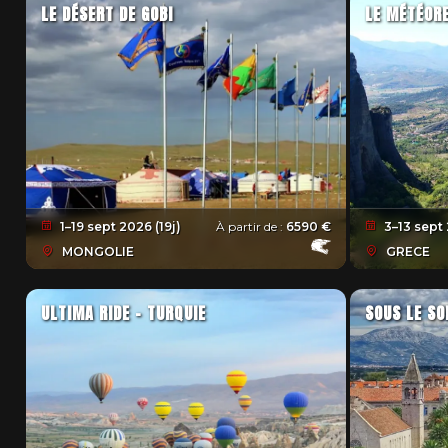
LE DÉSERT DE GOBI
LE MÉTÉOR
1–19 sept 2026 (19j)
À partir de :
6590 €
3–13 sept 
MONGOLIE
GRECE
ULTIMA RIDE - TURQUIE
SOUS LE SO