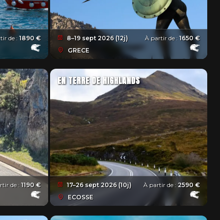
tir de :
1890 €
8–19 sept 2026 (12j)
À partir de :
1650 €
GRECE
EN TERRE DE HIGHLANDS
rtir de :
1190 €
17–26 sept 2026 (10j)
À partir de :
2590 €
ECOSSE