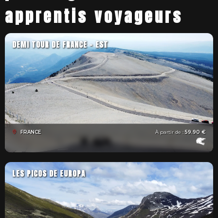
apprentis voyageurs
DEMI TOUR DE FRANCE - EST
FRANCE
À partir de :
59.90 €
LES PICOS DE EUROPA