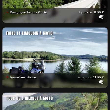
Bourgogne Franche Comté
À partir de :
19.90 €
FAIRE LE LIMOUSIN À MOTO
Nouvelle-Aquitaine
À partir de :
29.90 €
TOUR DE L’IRLANDE À MOTO