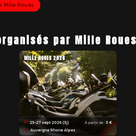
 de Mille Roues
organisés par Mille Roue
MILLE ROUES 2026
25–27 sept 2026 (3j)
À partir de :
5 €
Auvergne Rhone Alpes