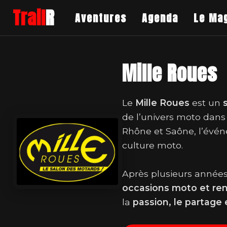
Trail
R
Aventures
Agenda
Le Ma
Mille Roues
Le
Mille Roues
est un
de l’univers moto dans
Rhône et Saône, l’évén
culture moto.
Après plusieurs années
occasions moto et re
la
passion, le partage